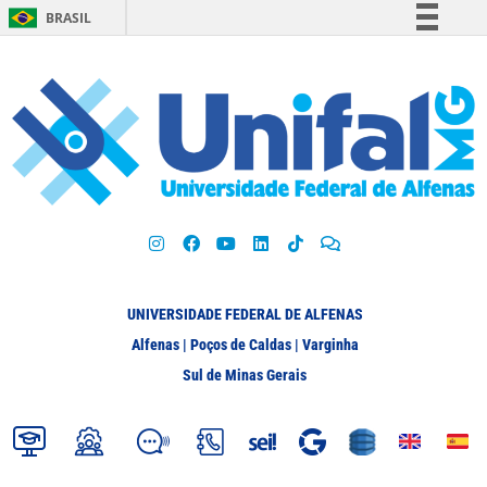
BRASIL
Simplifique!
Comunica BR
Participe
Acesso à informação
Legislação
Canais
UNIVERSIDADE FEDERAL DE ALFENAS
Alfenas | Poços de Caldas | Varginha
Sul de Minas Gerais