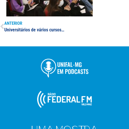
ANTERIOR
Universitários de vários cursos concluem o ensino superior em cerimônias emocionantes; depois de 2 anos em formato remoto, UNIFAL-MG retoma as formaturas presenciais