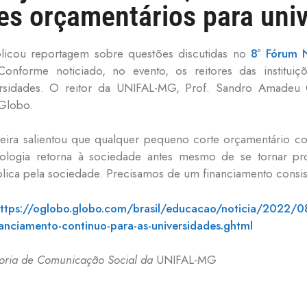
es orçamentários para univ
licou reportagem sobre questões discutidas no
8º Fórum N
Conforme noticiado, no evento, os reitores das institu
versidades. O reitor da UNIFAL-MG, Prof. Sandro Amadeu
 Globo.
eira salientou que qualquer pequeno corte orçamentário co
cnologia retorna à sociedade antes mesmo de se tornar pr
plica pela sociedade. Precisamos de um financiamento consis
ttps://oglobo.globo.com/brasil/educacao/noticia/2022/08
anciamento-continuo-para-as-universidades.ghtml
etoria de Comunicação Social da
UNIFAL-MG