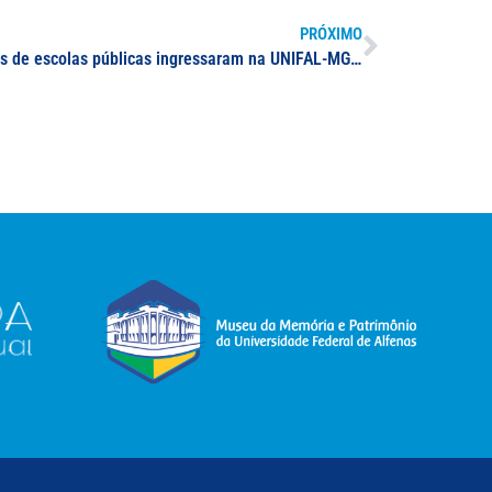
PRÓXIMO
Cerca de 7 mil estudantes egressos de escolas públicas ingressaram na UNIFAL-MG na última década; política de reserva de vagas celebra 10 anos de mais inclusão e diversidade no ensino superior público