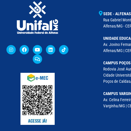
SEDE - ALFENAS
Rua Gabriel Monte
Alfenas/MG - CEP
UNIDADE EDUCA
Av. Jovino Fernan
Alfenas/MG | CE
CAMPUS POÇOS
Rodovia José Aur
Cidade Universitá
Poços de Caldas/
CAMPUS VARGI
Av. Celina Ferreir
Varginha/MG | CE