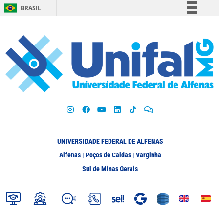
BRASIL
Simplifique!
Comunica BR
Participe
Acesso à informação
Legislação
Canais
UNIVERSIDADE FEDERAL DE ALFENAS
Alfenas | Poços de Caldas | Varginha
Sul de Minas Gerais