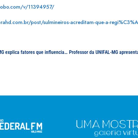
.globo.com/v/11394957/
orahd.com.br/post/sulmineiros-acreditam-que-a-regi%C3%
Doutorando em Ciências Ambientais pela UNIFAL-MG explica fatores que influenciam aumento de Voçoroca; reportagem aborda problema que ocorre no Distrito Industrial de Machado