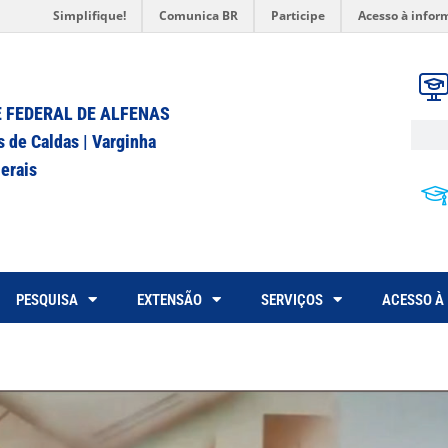
Simplifique!
Comunica BR
Participe
Acesso à infor
 FEDERAL DE ALFENAS
s de Caldas | Varginha
erais
PESQUISA
EXTENSÃO
SERVIÇOS
ACESSO À