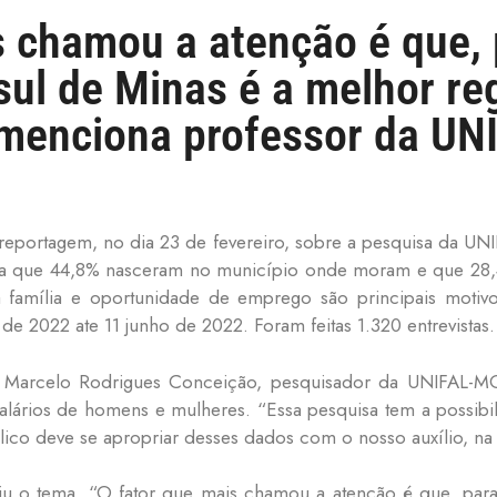
s chamou a atenção é que,
sul de Minas é a melhor re
 menciona professor da U
reportagem, no dia 23 de fevereiro, sobre a pesquisa da UN
nta que 44,8% nasceram no município onde moram e que 28
 família e oportunidade de emprego são principais moti
 de 2022 ate 11 junho de 2022. Foram feitas 1.320 entrevistas.
r Marcelo Rodrigues Conceição, pesquisador da UNIFAL-MG
alários de homens e mulheres. “Essa pesquisa tem a possibili
co deve se apropriar desses dados com o nosso auxílio, na 
u o tema. “O fator que mais chamou a atenção é que, para