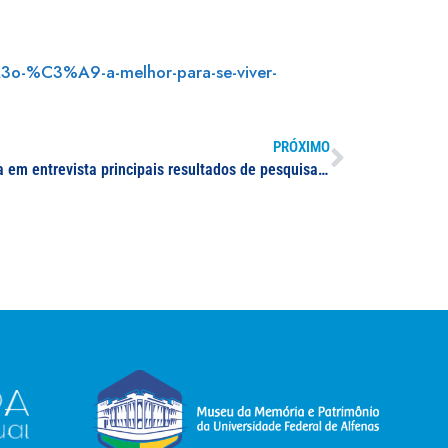
A3o-%C3%A9-a-melhor-para-se-viver-
PRÓXIMO
Professor da UNIFAL-MG apresenta em entrevista principais resultados de pesquisa sobre identidade sul-mineira