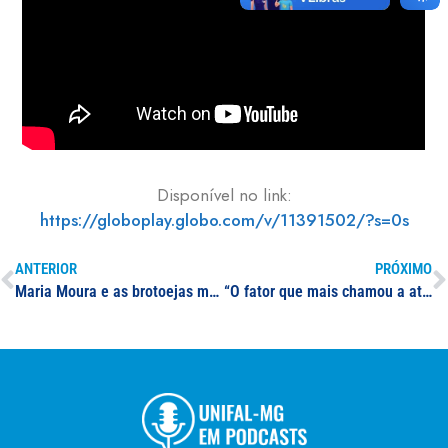
Disponível no link:
https://globoplay.globo.com/v/11391502/?s=0s
ANTERIOR
PRÓXIMO
Maria Moura e as brotoejas morais
“O fator que mais chamou a atenção é que, para quase 84% dos entrevistados, o sul de Minas é a melhor região para se viver com qualidade”, menciona professor da UNIFAL-MG em entrevista