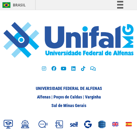
BRASIL
Simplifique!
Comunica BR
Participe
Acesso à informação
Legislação
Canais
UNIVERSIDADE FEDERAL DE ALFENAS
Alfenas | Poços de Caldas | Varginha
Sul de Minas Gerais