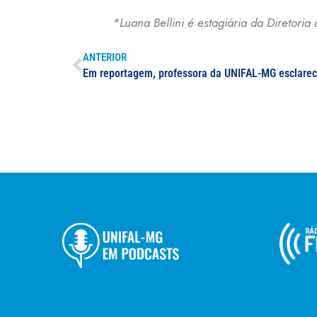
*Luana Bellini é estagiária da Diretor
ANTERIOR