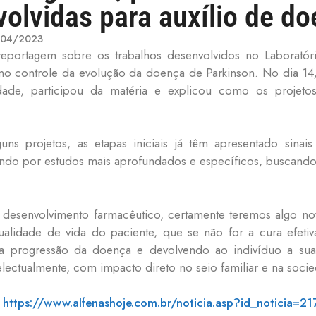
olvidas para auxílio de d
/04/2023
reportagem sobre os trabalhos desenvolvidos no Laborató
o controle da evolução da doença de Parkinson. No dia 14/
dade, participou da matéria e explicou como os projeto
s projetos, as etapas iniciais já têm apresentado sinai
ando por estudos mais aprofundados e específicos, buscand
 desenvolvimento farmacêutico, certamente teremos algo no
ualidade de vida do paciente, que se não for a cura efeti
a progressão da doença e devolvendo ao indivíduo a sua 
electualmente, com impacto direto no seio familiar e na soci
:
https://www.alfenashoje.com.br/noticia.asp?id_noticia=2