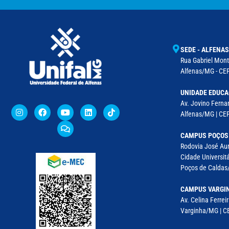
SEDE - ALFENAS
Rua Gabriel Monte
Alfenas/MG - CEP
UNIDADE EDUCA
Av. Jovino Fernan
Alfenas/MG | CE
CAMPUS POÇOS
Rodovia José Aur
Cidade Universitá
Poços de Caldas/
CAMPUS VARGI
Av. Celina Ferreir
Varginha/MG | CE