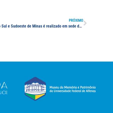
PRÓXIMO
Encontro do Polo Agroecológico do Sul e Sudoeste de Minas é realizado em sede da UNIFAL-MG; notícia repercute em canal de mídia regional