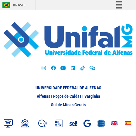
BRASIL
Simplifique!
Comunica BR
Participe
Acesso à informação
Legislação
Canais
UNIVERSIDADE FEDERAL DE ALFENAS
Alfenas | Poços de Caldas | Varginha
Sul de Minas Gerais