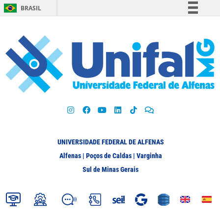
BRASIL
Simplifique!
Comunica BR
Participe
Acesso à informação
Legislação
Canais
UNIVERSIDADE FEDERAL DE ALFENAS
Alfenas | Poços de Caldas | Varginha
Sul de Minas Gerais