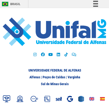
BRASIL
Simplifique!
Comunica BR
Participe
Acesso à informação
Legislação
Canais
UNIVERSIDADE FEDERAL DE ALFENAS
Alfenas | Poços de Caldas | Varginha
Sul de Minas Gerais