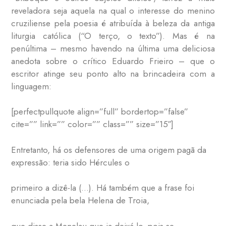
reveladora seja aquela na qual o interesse do menino
cruziliense pela poesia é atribuída à beleza da antiga
liturgia católica (“O terço, o texto”). Mas é na
penúltima – mesmo havendo na última uma deliciosa
anedota sobre o crítico Eduardo Frieiro – que o
escritor atinge seu ponto alto na brincadeira com a
linguagem:
[perfectpullquote align=”full” bordertop=”false”
cite=”” link=”” color=”” class=”” size=”15″]
Entretanto, há os defensores de uma origem pagã da
expressão: teria sido Hércules o
primeiro a dizê-la (…). Há também que a frase foi
enunciada pela bela Helena de Troia,
que disse a Menelau que ia deixá-lo, pois se