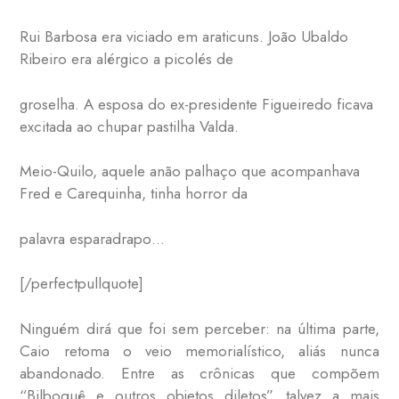
Rui Barbosa era viciado em araticuns. João Ubaldo
Ribeiro era alérgico a picolés de
groselha. A esposa do ex-presidente Figueiredo ficava
excitada ao chupar pastilha Valda.
Meio-Quilo, aquele anão palhaço que acompanhava
Fred e Carequinha, tinha horror da
palavra esparadrapo…
[/perfectpullquote]
Ninguém dirá que foi sem perceber: na última parte,
Caio retoma o veio memorialístico, aliás nunca
abandonado. Entre as crônicas que compõem
“Bilboquê e outros objetos diletos”, talvez a mais