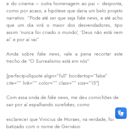
e do cinema – outra homenagem ao pai – desponta,
como por acaso, a hipótese que daria um belo projeto
narrativo: “Pode até ser que seja
fake news
, e até acho
que um dia virá o maior dos desvendadores, tipo
assim ‘nunca foi criado o mundo’, ‘Deus não está nem
aí’ e por aí vai”.
Ainda sobre
fake news
, vale a pena recortar este
trecho de “O Surrealismo está em nós”:
[perfectpullquote align=”full” bordertop=”false”
cite=”” link=”” color=”” class=”” size=”15″]
Com essa onda de
fake news
, me deu comichões de
sair por aí espalhando
surefakes
, como
esclarecer que Vinicius de Moraes, na verdade, foi
batizado com o nome de Gervásio.