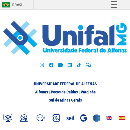
BRASIL
Simplifique!
Comunica BR
Participe
Acesso à informação
Legislação
Canais
UNIVERSIDADE FEDERAL DE ALFENAS
Alfenas | Poços de Caldas | Varginha
Sul de Minas Gerais