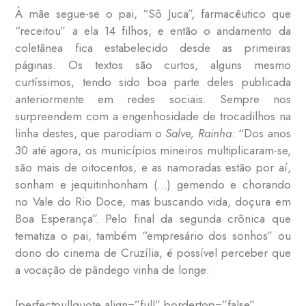
À mãe segue-se o pai, “Sô Juca”, farmacêutico que
“receitou” a ela 14 filhos, e então o andamento da
coletânea fica estabelecido desde as primeiras
páginas. Os textos são curtos, alguns mesmo
curtíssimos, tendo sido boa parte deles publicada
anteriormente em redes sociais. Sempre nos
surpreendem com a engenhosidade de trocadilhos na
linha destes, que parodiam o
Salve, Rainha
: “Dos anos
30 até agora, os municípios mineiros multiplicaram-se,
são mais de oitocentos, e as namoradas estão por aí,
sonham e jequitinhonham (…) gemendo e chorando
no Vale do Rio Doce, mas buscando vida, doçura em
Boa Esperança”. Pelo final da segunda crônica que
tematiza o pai, também “empresário dos sonhos” ou
dono do cinema de Cruzília, é possível perceber que
a vocação de pândego vinha de longe:
[perfectpullquote align=”full” bordertop=”false”