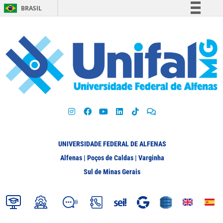
BRASIL
Simplifique!
Comunica BR
Participe
Acesso à informação
Legislação
Canais
UNIVERSIDADE FEDERAL DE ALFENAS
Alfenas | Poços de Caldas | Varginha
Sul de Minas Gerais