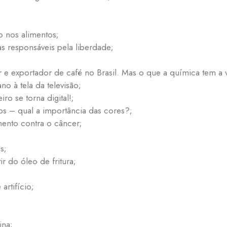
o nos alimentos;
as responsáveis pela liberdade;
 e exportador de café no Brasil. Mas o que a química tem a 
 à tela da televisão;
ro se torna digital!;
os – qual a importância das cores?;
mento contra o câncer;
s;
ir do óleo de fritura;
artifício;
ina;