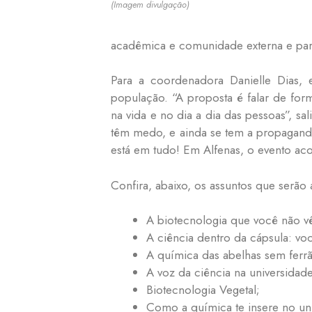
(Imagem divulgação)
acadêmica e comunidade externa e para
Para a coordenadora Danielle Dias, 
população. “A proposta é falar de fo
na vida e no dia a dia das pessoas”, sa
têm medo, e ainda se tem a propaganda
está em tudo! Em Alfenas, o evento ac
Confira, abaixo, os assuntos que serão
A biotecnologia que você não vê
A ciência dentro da cápsula: v
A química das abelhas sem ferr
A voz da ciência na universidade
Biotecnologia Vegetal;
Como a química te insere no un