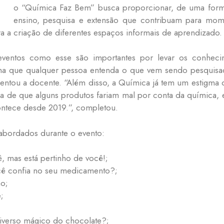
o “Química Faz Bem” busca proporcionar, de uma forma ma
ensino, pesquisa e extensão que contribuam para mom
 a criação de diferentes espaços informais de aprendizado.
eventos como esse são importantes por levar os conheci
rma que qualquer pessoa entenda o que vem sendo pesquisad
lientou a docente. “Além disso, a Química já tem um estigma d
 de que alguns produtos fariam mal por conta da química, 
ontece desde 2019.”, completou.
 abordados durante o evento:
, mas está pertinho de você!;
ocê confia no seu medicamento?;
ão;
;
iverso mágico do chocolate?;