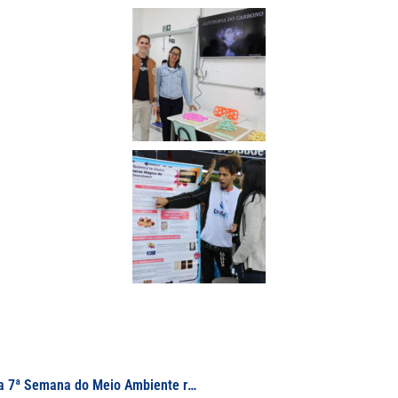
Canal de mídia regional publica reportagem sobre a 7ª Semana do Meio Ambiente realizada na UNIFAL-MG