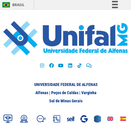
BRASIL
Simplifique!
Comunica BR
Participe
Acesso à informação
Legislação
Canais
UNIVERSIDADE FEDERAL DE ALFENAS
Alfenas | Poços de Caldas | Varginha
Sul de Minas Gerais