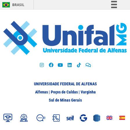
BRASIL
Simplifique!
Comunica BR
Participe
Acesso à informação
Legislação
Canais
UNIVERSIDADE FEDERAL DE ALFENAS
Alfenas | Poços de Caldas | Varginha
Sul de Minas Gerais