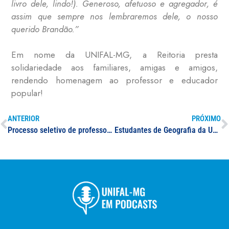
livro dele, lindo!). Generoso, afetuoso e agregador, é
assim que sempre nos lembraremos dele, o nosso
querido Brandão.”
Em nome da UNIFAL-MG, a Reitoria presta
solidariedade aos familiares, amigas e amigos,
rendendo homenagem ao professor e educador
popular!
ANTERIOR
PRÓXIMO
Processo seletivo de professor(a) substituto(a) na área de Geografia, Geociências e Ciências Ambientais
Estudantes de Geografia da UNIFAL-MG visitam Defesa Civil de Poços de Caldas e INMET de São Carlos e São Paulo