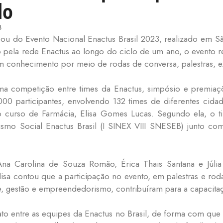
lo
3
u do Evento Nacional Enactus Brasil 2023, realizado em São 
pela rede Enactus ao longo do ciclo de um ano, o evento reu
am conhecimento por meio de rodas de conversa, palestras, e
uma competição entre times da Enactus, simpósio e premiaçõ
0 participantes, envolvendo 132 times de diferentes cidade
o curso de Farmácia, Elisa Gomes Lucas. Segundo ela, o 
o Social Enactus Brasil (I SINEX VIII SNESEB) junto com
na Carolina de Souza Romão, Érica Thais Santana e Júlia
Elisa contou que a participação no evento, em palestras e r
de, gestão e empreendedorismo, contribuíram para a capacita
o entre as equipes da Enactus no Brasil, de forma com que