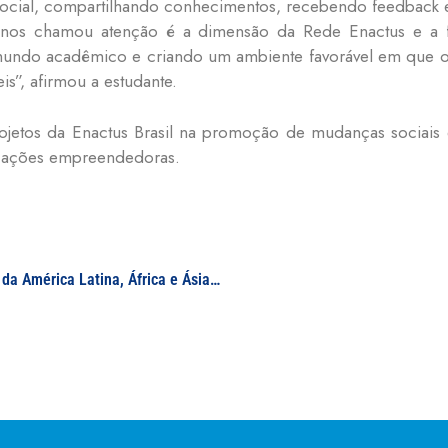
cial, compartilhando conhecimentos, recebendo feedback e 
is nos chamou atenção é a dimensão da Rede Enactus e a
ndo acadêmico e criando um ambiente favorável em que os 
s”, afirmou a estudante.
ojetos da Enactus Brasil na promoção de mudanças sociais
e ações empreendedoras.
“Mulheres em Águas de Piratas: vozes insurgentes da América Latina, África e Ásia em luta contra o patriarcado” – Sílvia Ester Orrú