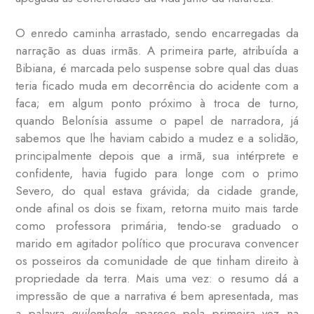
O enredo caminha arrastado, sendo encarregadas da
narração as duas irmãs. A primeira parte, atribuída a
Bibiana, é marcada pelo suspense sobre qual das duas
teria ficado muda em decorrência do acidente com a
faca; em algum ponto próximo à troca de turno,
quando Belonísia assume o papel de narradora, já
sabemos que lhe haviam cabido a mudez e a solidão,
principalmente depois que a irmã, sua intérprete e
confidente, havia fugido para longe com o primo
Severo, do qual estava grávida; da cidade grande,
onde afinal os dois se fixam, retorna muito mais tarde
como professora primária, tendo-se graduado o
marido em agitador político que procurava convencer
os posseiros da comunidade de que tinham direito à
propriedade da terra. Mais uma vez: o resumo dá a
impressão de que a narrativa é bem apresentada, mas
a palavra
quilombola
aparece pela primeira vez na