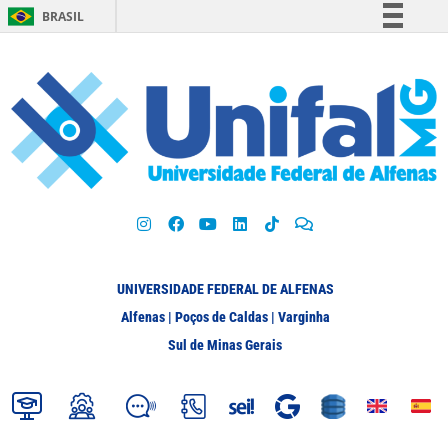
BRASIL
Simplifique!
Comunica BR
Participe
Acesso à informação
Legislação
Canais
UNIVERSIDADE FEDERAL DE ALFENAS
Alfenas | Poços de Caldas | Varginha
Sul de Minas Gerais