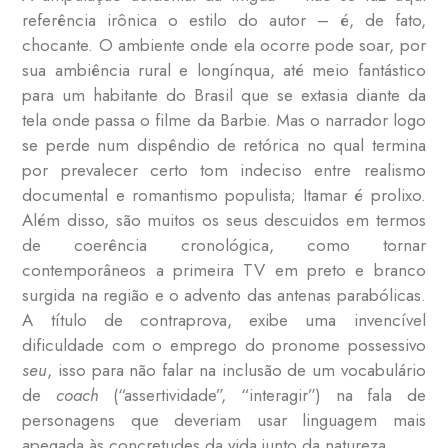
referência irônica o estilo do autor – é, de fato,
chocante. O ambiente onde ela ocorre pode soar, por
sua ambiência rural e longínqua, até meio fantástico
para um habitante do Brasil que se extasia diante da
tela onde passa o filme da Barbie. Mas o narrador logo
se perde num dispêndio de retórica no qual termina
por prevalecer certo tom indeciso entre realismo
documental e romantismo populista; Itamar é prolixo.
Além disso, são muitos os seus descuidos em termos
de coerência cronológica, como tornar
contemporâneos a primeira TV em preto e branco
surgida na região e o advento das antenas parabólicas.
A título de contraprova, exibe uma invencível
dificuldade com o emprego do pronome possessivo
seu
, isso para não falar na inclusão de um vocabulário
de
coach
(“assertividade”, “interagir”) na fala de
personagens que deveriam usar linguagem mais
apegada às concretudes da vida junto da natureza.