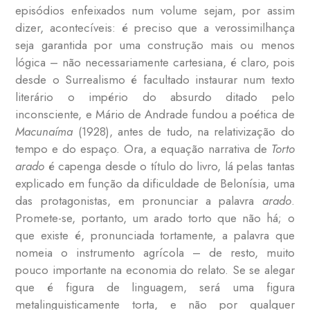
episódios enfeixados num volume sejam, por assim
dizer, acontecíveis: é preciso que a verossimilhança
seja garantida por uma construção mais ou menos
lógica – não necessariamente cartesiana, é claro, pois
desde o Surrealismo é facultado instaurar num texto
literário o império do absurdo ditado pelo
inconsciente, e Mário de Andrade fundou a poética de
Macunaíma
(1928), antes de tudo, na relativização do
tempo e do espaço. Ora, a equação narrativa de
Torto
arado
é capenga desde o título do livro, lá pelas tantas
explicado em função da dificuldade de Belonísia, uma
das protagonistas, em pronunciar a palavra
arado
.
Promete-se, portanto, um arado torto que não há; o
que existe é, pronunciada tortamente, a palavra que
nomeia o instrumento agrícola – de resto, muito
pouco importante na economia do relato. Se se alegar
que é figura de linguagem, será uma figura
metalinguisticamente torta, e não por qualquer