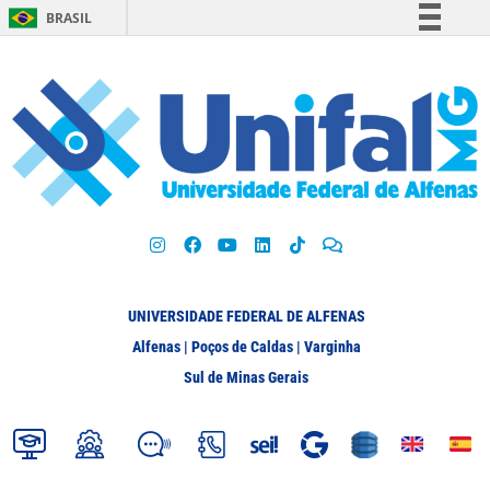
BRASIL
Simplifique!
Comunica BR
Participe
Acesso à informação
Legislação
Canais
UNIVERSIDADE FEDERAL DE ALFENAS
Alfenas | Poços de Caldas | Varginha
Sul de Minas Gerais