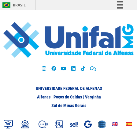
BRASIL
Simplifique!
Comunica BR
Participe
Acesso à informação
Legislação
Canais
UNIVERSIDADE FEDERAL DE ALFENAS
Alfenas | Poços de Caldas | Varginha
Sul de Minas Gerais