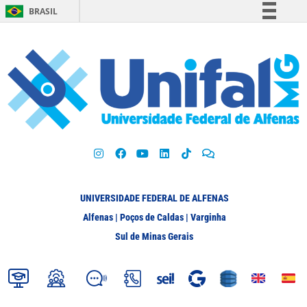
BRASIL
Simplifique!
Comunica BR
Participe
Acesso à informação
Legislação
Canais
UNIVERSIDADE FEDERAL DE ALFENAS
Alfenas | Poços de Caldas | Varginha
Sul de Minas Gerais