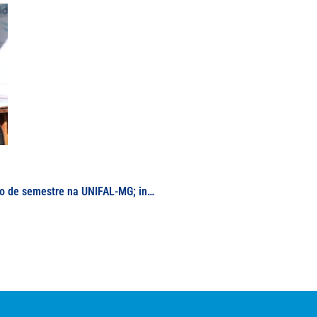
Palestras, rodas de conversa e shows marcam início de semestre na UNIFAL-MG; ingressantes conhecem projetos de ensino, pesquisa e extensão oferecidos pela Universidade