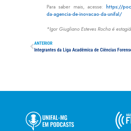
Para saber mais, acesse:
https://poc
da-agencia-de-inovacao-da-unifal/
*Igor Giugliano Esteves Rocha é estagi
ANTERIOR