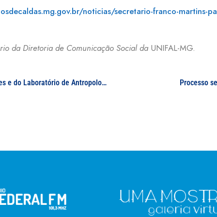
osdecaldas.mg.gov.br/noticias/secretario-franco-martins-pa
ário da Diretoria de Comunicação Social da
UNIFAL-MG.
Integrantes da Liga Acadêmica de Ciências Forenses e do Laboratório de Antropologia Física e Forense representam a UNIFAL-MG em conferência internacional de Ciências Forenses
Processo se