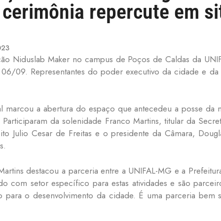
cerimônia repercute em sit
023
ção Niduslab Maker no campus de Poços de Caldas da UNIFA
 06/09. Representantes do poder executivo da cidade e d
al marcou a abertura do espaço que antecedeu a posse da n
). Participaram da solenidade Franco Martins, titular da Se
ito Julio Cesar de Freitas e o presidente da Câmara, Doug
s.
artins destacou a parceria entre a UNIFAL-MG e a Prefeitura
do com setor específico para estas atividades e são parcei
o para o desenvolvimento da cidade. É uma parceria bem 