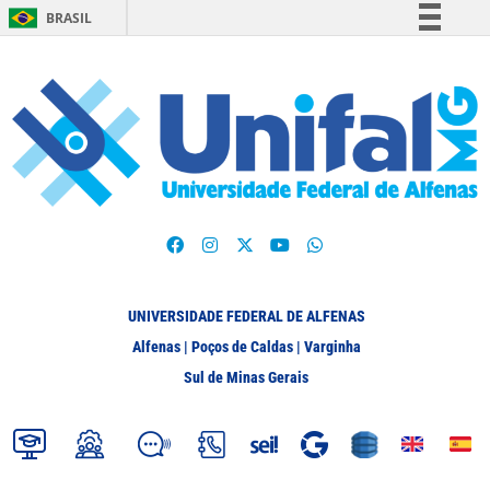
BRASIL
Simplifique!
Comunica BR
Participe
Acesso à informação
Legislação
Canais
UNIVERSIDADE FEDERAL DE ALFENAS
Alfenas | Poços de Caldas | Varginha
Sul de Minas Gerais