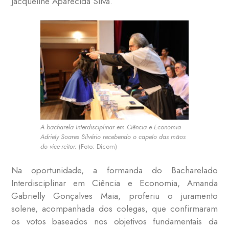
Jacqueline Aparecida Silva.
A bacharela Interdisciplinar em Ciência e Economia
Adriely Soares Silvério recebendo o capelo das mãos
do vice-reitor.
(Foto: Dicom)
Na oportunidade, a formanda do Bacharelado
Interdisciplinar em Ciência e Economia, Amanda
Gabrielly Gonçalves Maia, proferiu o juramento
solene, acompanhada dos colegas, que confirmaram
os votos baseados nos objetivos fundamentais da