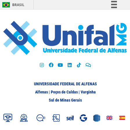
BRASIL
Simplifique!
Comunica BR
Participe
Acesso à informação
Legislação
Canais
UNIVERSIDADE FEDERAL DE ALFENAS
Alfenas | Poços de Caldas | Varginha
Sul de Minas Gerais