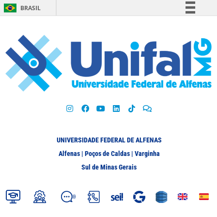
BRASIL
Simplifique!
Comunica BR
Participe
Acesso à informação
Legislação
Canais
UNIVERSIDADE FEDERAL DE ALFENAS
Alfenas | Poços de Caldas | Varginha
Sul de Minas Gerais