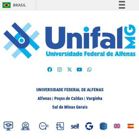
BRASIL
Simplifique!
Comunica BR
Participe
Acesso à informação
Legislação
Canais
UNIVERSIDADE FEDERAL DE ALFENAS
Alfenas | Poços de Caldas | Varginha
Sul de Minas Gerais