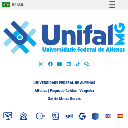
BRASIL
Simplifique!
Comunica BR
Participe
Acesso à informação
Legislação
Canais
UNIVERSIDADE FEDERAL DE ALFENAS
Alfenas | Poços de Caldas | Varginha
Sul de Minas Gerais