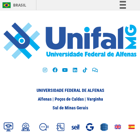
BRASIL
Simplifique!
Comunica BR
Participe
Acesso à informação
Legislação
Canais
UNIVERSIDADE FEDERAL DE ALFENAS
Alfenas | Poços de Caldas | Varginha
Sul de Minas Gerais