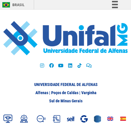
BRASIL
Simplifique!
Comunica BR
Participe
Acesso à informação
Legislação
Canais
UNIVERSIDADE FEDERAL DE ALFENAS
Alfenas | Poços de Caldas | Varginha
Sul de Minas Gerais