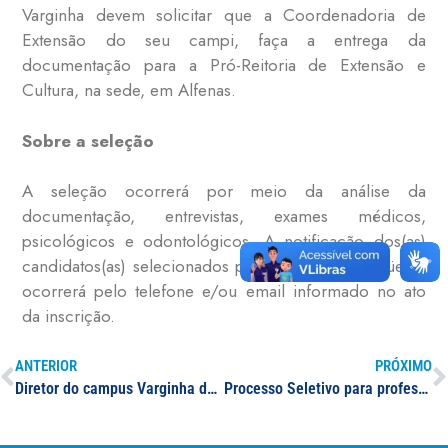
Varginha devem solicitar que a Coordenadoria de
Extensão do seu campi, faça a entrega da
documentação para a Pró-Reitoria de Extensão e
Cultura, na sede, em Alfenas.
Sobre a seleção
A seleção ocorrerá por meio da análise da
documentação, entrevistas, exames médicos,
psicológicos e odontológicos. A notificação dos(as)
candidatos(as) selecionados para a etapa subseqüente
ocorrerá pelo telefone e/ou email informado no ato
da inscrição.
ANTERIOR
PRÓXIMO
Diretor do campus Varginha da UNIFAL-MG comenta recepção aos alunos das escolas na Universidade; evento repercute na mídia local
Processo Seletivo para professor(a) substituto(a) de Medicina