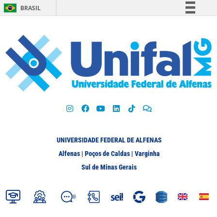
BRASIL
Simplifique!
Comunica BR
Participe
Acesso à informação
Legislação
Canais
UNIVERSIDADE FEDERAL DE ALFENAS
Alfenas | Poços de Caldas | Varginha
Sul de Minas Gerais