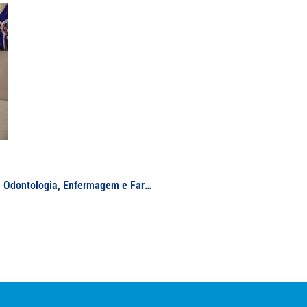
UNIFAL-MG celebra Jubileu de Prata das turmas de Odontologia, Enfermagem e Farmácia; solenidades marcam 25 anos das turmas graduadas em 1998