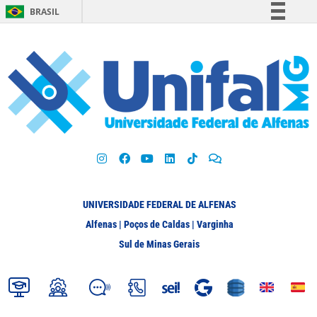
BRASIL
Simplifique!
Comunica BR
Participe
Acesso à informação
Legislação
Canais
UNIVERSIDADE FEDERAL DE ALFENAS
Alfenas | Poços de Caldas | Varginha
Sul de Minas Gerais