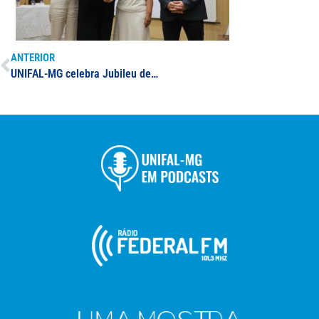
ANTERIOR
UNIFAL-MG celebra Jubileu de Prata das turmas de Odontologia, Enfermagem e Farmácia; solenidades marcam 25 anos das turmas graduadas em 1998