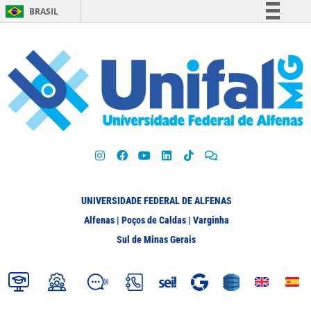
BRASIL
Simplifique!
Comunica BR
Participe
Acesso à informação
Legislação
Canais
UNIVERSIDADE FEDERAL DE ALFENAS
Alfenas | Poços de Caldas | Varginha
Sul de Minas Gerais