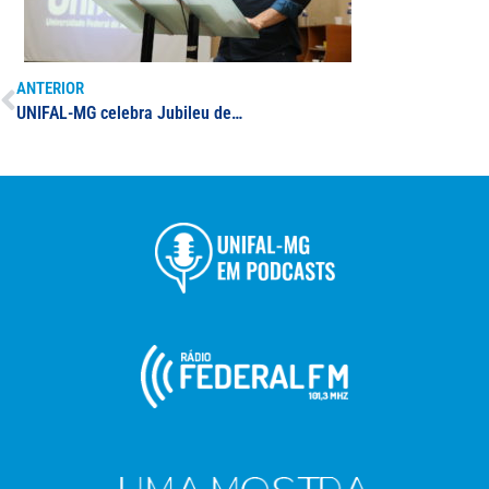
ANTERIOR
UNIFAL-MG celebra Jubileu de Prata das turmas de Odontologia, Enfermagem e Farmácia; solenidades marcam 25 anos das turmas graduadas em 1998