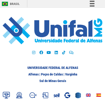
BRASIL
Simplifique!
Comunica BR
Participe
Acesso à informação
Legislação
Canais
UNIVERSIDADE FEDERAL DE ALFENAS
Alfenas | Poços de Caldas | Varginha
Sul de Minas Gerais