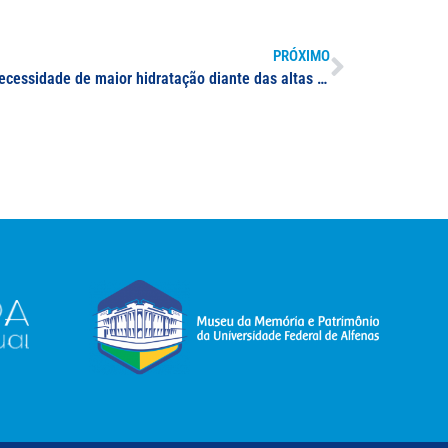
PRÓXIMO
Docente da UNIFAL-MG comenta necessidade de maior hidratação diante das altas temperaturas apresentadas no sul de Minas