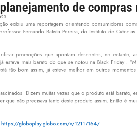
planejamento de compras n
023
ição exibiu uma reportagem orientando consumidores como
rofessor Fernando Batista Pereira, do Instituto de Ciência
.
erificar promoções que apontam descontos, no entanto, 
 esteve mais barato do que se notou na Black Friday . “M
tá tão bom assim, já esteve melhor em outros momentos 
fascinados. Dizem muitas vezes que o produto está barato, 
er que não precisava tanto deste produto assim. Então é mu
:
https://globoplay.globo.com/v/12117164/