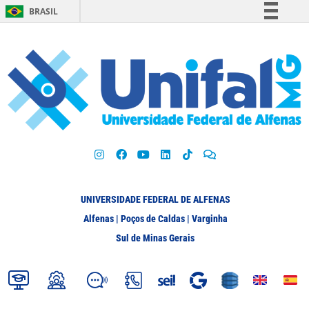
BRASIL
Simplifique!
Comunica BR
Participe
Acesso à informação
Legislação
Canais
UNIVERSIDADE FEDERAL DE ALFENAS
Alfenas | Poços de Caldas | Varginha
Sul de Minas Gerais