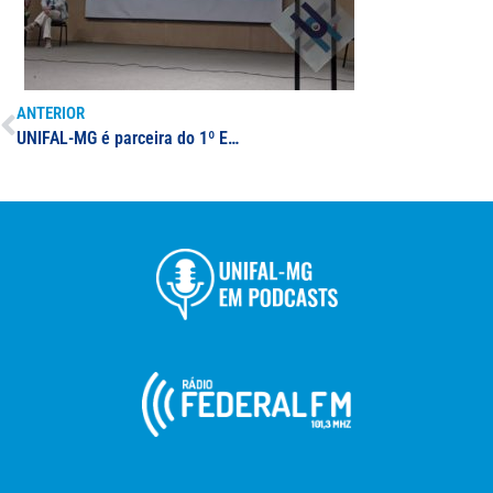
ANTERIOR
UNIFAL-MG é parceira do 1º Encontro Regional de Cozinha Mineira e Turismo Rural do Lago de Furnas; evento busca apresentar o potencial turístico na região