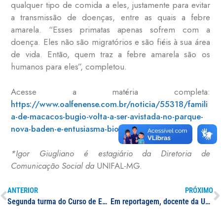
qualquer tipo de comida a eles, justamente para evitar
a transmissão de doenças, entre as quais a febre
amarela. “Esses primatas apenas sofrem com a
doença. Eles não são migratórios e são fiéis à sua área
de vida. Então, quem traz a febre amarela são os
humanos para eles”, completou.
Acesse a matéria completa:
https://www.oalfenense.com.br/noticia/55318/famili
a-de-macacos-bugio-volta-a-ser-avistada-no-parque-
nova-baden-e-entusiasma-biologos
*Igor Giugliano é estagiário da Diretoria de
Comunicação Social da
UNIFAL-MG.
ANTERIOR
PRÓXIMO
Segunda turma do Curso de Especialização em Engenharia Mineral da UNIFAL-MG realiza cerimônia simbólica de conclusão; solenidade conta com participação dos coordenadores, professores e familiares dos estudantes
Em reportagem, docente da UNIFAL-MG comenta políticas diante do aumento de furtos em cidades no sul de Minas