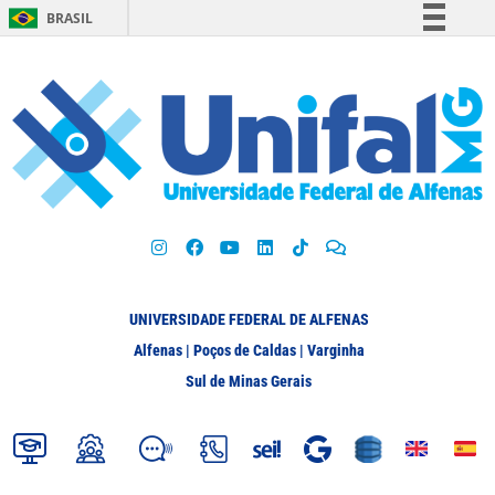
BRASIL
Simplifique!
Comunica BR
Participe
Acesso à informação
Legislação
Canais
UNIVERSIDADE FEDERAL DE ALFENAS
Alfenas | Poços de Caldas | Varginha
Sul de Minas Gerais