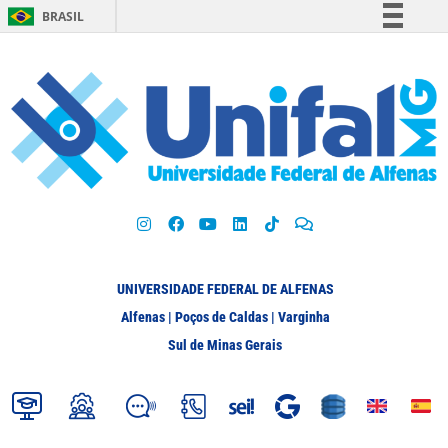
BRASIL
Simplifique!
Comunica BR
Participe
Acesso à informação
Legislação
Canais
UNIVERSIDADE FEDERAL DE ALFENAS
Alfenas | Poços de Caldas | Varginha
Sul de Minas Gerais