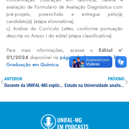
avaliação de Formulário de Avaliação Diagnóstica com
pré-projeto, preenchido e entregue pelo(a)
candidato(a) (etapa eliminatória);
c) Análise do Currículo Lattes, conforme pontuação
descrita no Anexo I do edital (etapa classificatória).
Para mais informações, acesse o
Edital nº
01/2024
disponível na
página do Programa de Pós-
Graduação em Química.
ANTERIOR
PRÓXIMO
Docente da UNIFAL-MG explica, em reportagem, os fenômenos climáticos observados em 2024
Estudo na Universidade analisa possibilidades e obstáculos para a efetivação de uma nova jornada de trabalho no Brasil