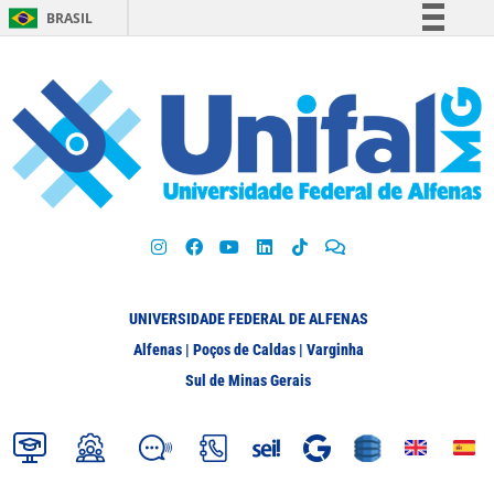
BRASIL
Simplifique!
Comunica BR
Participe
Acesso à informação
Legislação
Canais
UNIVERSIDADE FEDERAL DE ALFENAS
Alfenas | Poços de Caldas | Varginha
Sul de Minas Gerais