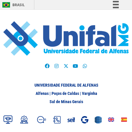
BRASIL
Simplifique!
Comunica BR
Participe
Acesso à informação
Legislação
Canais
UNIVERSIDADE FEDERAL DE ALFENAS
Alfenas | Poços de Caldas | Varginha
Sul de Minas Gerais