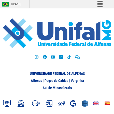
BRASIL
Simplifique!
Comunica BR
Participe
Acesso à informação
Legislação
Canais
UNIVERSIDADE FEDERAL DE ALFENAS
Alfenas | Poços de Caldas | Varginha
Sul de Minas Gerais