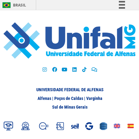
BRASIL
Simplifique!
Comunica BR
Participe
Acesso à informação
Legislação
Canais
UNIVERSIDADE FEDERAL DE ALFENAS
Alfenas | Poços de Caldas | Varginha
Sul de Minas Gerais