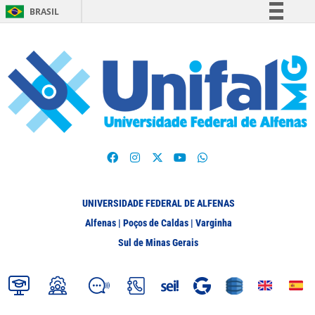
BRASIL
Simplifique!
Comunica BR
Participe
Acesso à informação
Legislação
Canais
UNIVERSIDADE FEDERAL DE ALFENAS
Alfenas | Poços de Caldas | Varginha
Sul de Minas Gerais