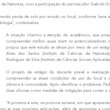
a da Natureza, com a participação do permacultor Gabriel Gu
orrendo perda de solo por erosão no local, conforme havia 
logia”, contextualiza.
A situação chamou a atenção do acadêmico, que prop
compreender melhor quais eram os potencializadores 
propus que este estudo se desse por meio de um estági
Alves dos Santos (Instituto de Ciências da Natureza
Rodrigues da Silva (Instituto de Ciências Sociais Aplicadas
O projeto de estágio do discente prevê a realização
compreender as atuais condições de uso do local e o
oferece à comunidade. Após identificar o problema, Pedr
duas oficinas como medidas de mitigação para conter o 
“A primeira é esta, na próxima semana, em que apresent
o as suas possíveis aplicações, além de aproximar a co