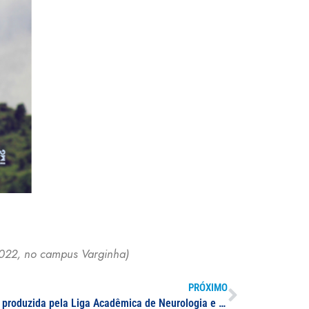
2022, no campus Varginha)
PRÓXIMO
Epilepsia em Pauta: série especial produzida pela Liga Acadêmica de Neurologia e Neurocirurgia da UNIFAL-MG (LANN)