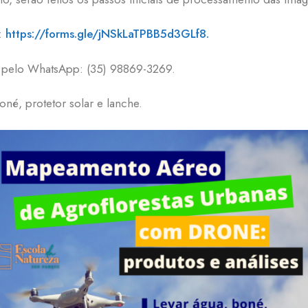
k:
https://forms.gle/jNSkLaTPBB5d3GLf8.
o pelo WhatsApp: (35) 98869-3269.
oné, protetor solar e lanche.