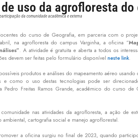
 de uso da agrofloresta d
ra participação da comunidade acadêmica e externa
ocentes do curso de Geografia, em parceria com o projet
il, na agrofloresta do campus Varginha, a oficina “
Map
nálises”
. A atividade é gratuita e aberta a todos os inter
es devem ser feitas pelo formulário disponível
neste link
.
s possíveis produtos e análises do mapeamento aéreo usando
as e como o uso destas tecnologias pode ser direciona
ica Pedro Freitas Ramos Grande, acadêmico do curso de 
comunidade nas atividades da agrofloresta, a ação de ext
ambiental, cartografia social e manejo agroflorestal.
romover a oficina surgiu no final de 2023, quando partici