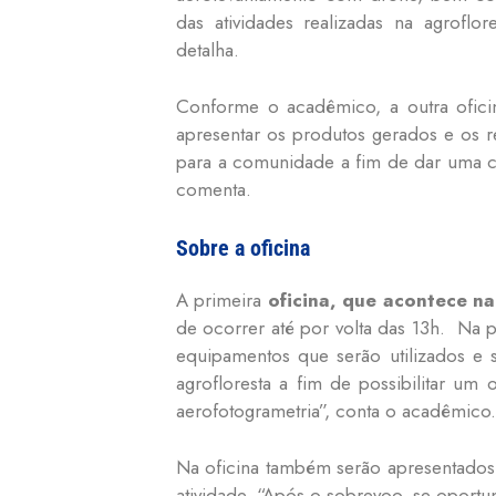
das atividades realizadas na agroflo
detalha.
Conforme o acadêmico, a outra ofici
apresentar os produtos gerados e os r
para a comunidade a fim de dar uma c
comenta.
Sobre a oficina
A primeira
oficina, que acontece na
de ocorrer até por volta das 13h. Na p
equipamentos que serão utilizados e 
agrofloresta a fim de possibilitar um
aerofotogrametria”, conta o acadêmico.
Na oficina também serão apresentados: 
atividade. “Após o sobrevoo, se oportu