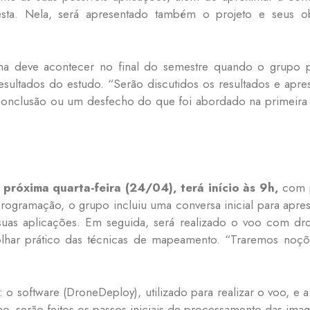
resta. Nela, será apresentado também o projeto e seus obj
na deve acontecer no final do semestre quando o grupo 
esultados do estudo. “Serão discutidos os resultados e apre
onclusão ou um desfecho do que foi abordado na primeira o
 próxima quarta-feira (24/04), terá início às 9h,
com p
rogramação, o grupo incluiu uma conversa inicial para apres
suas aplicações. Em seguida, será realizado o voo com dr
 olhar prático das técnicas de mapeamento. “Traremos noçõe
o software (DroneDeploy), utilizado para realizar o voo, e a 
no, serão feitos os passos iniciais de processamento das ima