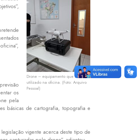
etivos”,
pretende
sentados
ficina”,
Drone – equipamento que será
utilizado na oficina. (Foto: Arquivo
revisão
Pessoal)
entar os
one pela
s básicas de cartografia, topografia e
legislação vigente acerca deste tipo de
gens capturadas pelo drone”, adiantou.