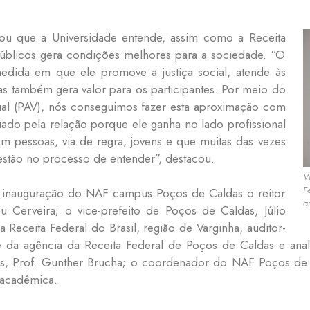
ientou que a Universidade entende, assim como a Receita
públicos gera condições melhores para a sociedade. “O
edida em que ele promove a justiça social, atende às
s também gera valor para os participantes. Por meio do
al (PAV), nós conseguimos fazer esta aproximação com
iado pela relação porque ele ganha no lado profissional
 pessoas, via de regra, jovens e que muitas das vezes
stão no processo de entender”, destacou.
V
F
inauguração do NAF campus Poços de Caldas o reitor
a
 Cerveira; o vice-prefeito de Poços de Caldas, Júlio
 Receita Federal do Brasil, região de Varginha, auditor-
 da agência da Receita Federal de Poços de Caldas e analist
s, Prof. Gunther Brucha; o coordenador do NAF Poços de 
 acadêmica.