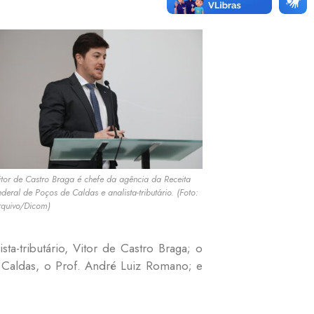
itor de Castro Braga é chefe da agência da Receita
ederal de Poços de Caldas e analista-tributário. (Foto:
rquivo/Dicom)
a-tributário, Vitor de Castro Braga; o
Caldas, o Prof. André Luiz Romano; e