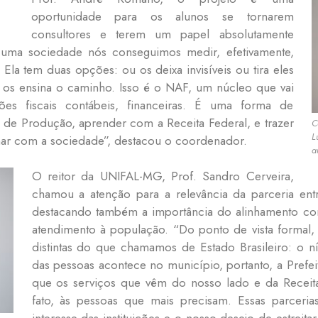
oportunidade para os alunos se tornarem
consultores e terem um papel absolutamente
 uma sociedade nós conseguimos medir, efetivamente,
. Ela tem duas opções: ou os deixa invisíveis ou tira eles
 os ensina o caminho. Isso é o NAF, um núcleo que vai
es fiscais contábeis, financeiras. É uma forma de
e Produção, aprender com a Receita Federal, e trazer
C
L
har com a sociedade”, destacou o coordenador.
a
O reitor da UNIFAL-MG, Prof. Sandro Cerveira,
chamou a atenção para a relevância da parceria entr
destacando também a importância do alinhamento com
atendimento à população. “Do ponto de vista formal
distintas do que chamamos de Estado Brasileiro: o nív
das pessoas acontece no município, portanto, a Prefei
que os serviços que vêm
do nosso lado e da Receita
fato, às pessoas que mais precisam. Essas parceri