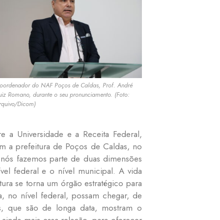
oordenador do NAF Poços de Caldas, Prof. André
uiz Romano, durante o seu pronunciamento. (Foto:
rquivo/Dicom)
e a Universidade e a Receita Federal,
 a prefeitura de Poços de Caldas, no
, nós fazemos parte de duas dimensões
el federal e o nível municipal. A vida
tura se torna um órgão estratégico para
, no nível federal, possam chegar, de
as, que são de longa data, mostram o