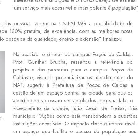
interesse das instituições e o nosso desejo de estreita
:
um serviço mais acessível e mais potente à população”
ia das pessoas verem na UNIFAL-MG a possibilidade de
ade 100% gratuita, de excelência, com as melhores notas
 pesquisa de qualidade, ensino e extensão” finalizou
Na ocasião, o diretor do campus Poços de Caldas,
Prof. Gunther Brucha, ressaltou a relevância do
projeto e das parcerias para o campus Poços de
Caldas e, visando potencializar os atendimentos do
NAF, sugeriu à Prefeitura de Poços de Caldas a
cessão de um espaço central na cidade para que os
atendimentos possam ser ampliados. Em sua fala, o
vice-prefeito da cidade, Júlio César de Freitas, fr
município. “Ações como esta transcendem a questões t
as.
instituições acessíveis. O impacto disso é imensurável
um espaço que facilite o acesso da população aos 