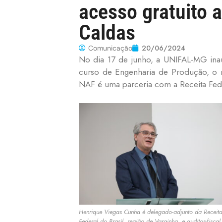
acesso gratuito 
Caldas
20/06/2024
Comunicação
No dia 17 de junho, a UNIFAL-MG ina
curso de Engenharia de Produção, o núc
NAF é uma parceria com a Receita Fede
Henrique Viegas Cunha é delegado-adjunto da Receit
Federal do Brasil, região de Varginha, e auditor-fiscal