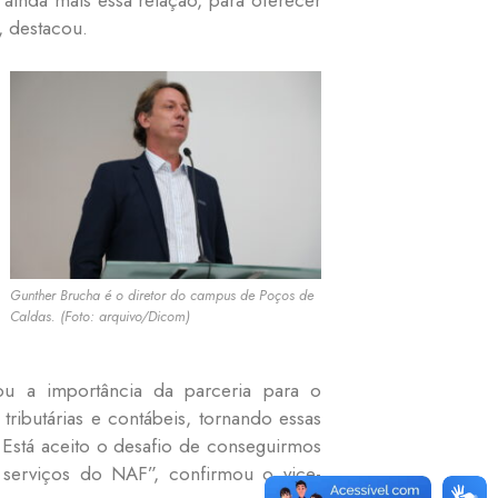
r ainda mais essa relação, para oferecer
, destacou.
Gunther Brucha é o diretor do campus de Poços de
Caldas. (Foto: arquivo/Dicom)
isou a importância da parceria para o
ributárias e contábeis, tornando essas
. Está aceito o desafio de conseguirmos
serviços do NAF”, confirmou o vice-