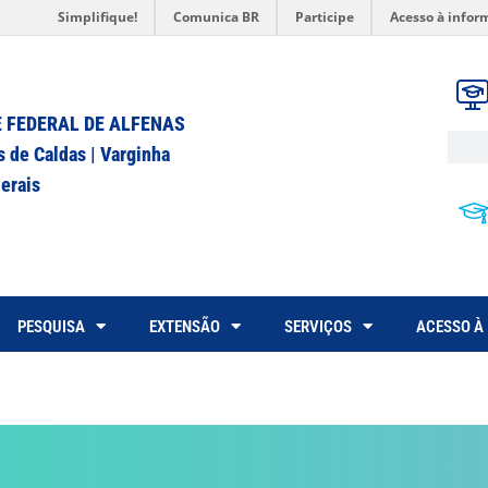
Simplifique!
Comunica BR
Participe
Acesso à infor
 FEDERAL DE ALFENAS
s de Caldas | Varginha
erais
PESQUISA
EXTENSÃO
SERVIÇOS
ACESSO À