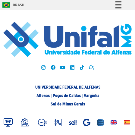
BRASIL
Simplifique!
Comunica BR
Participe
Acesso à informação
Legislação
Canais
UNIVERSIDADE FEDERAL DE ALFENAS
Alfenas | Poços de Caldas | Varginha
Sul de Minas Gerais