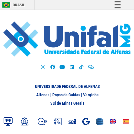
BRASIL
Simplifique!
Comunica BR
Participe
Acesso à informação
Legislação
Canais
UNIVERSIDADE FEDERAL DE ALFENAS
Alfenas | Poços de Caldas | Varginha
Sul de Minas Gerais