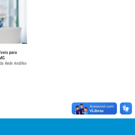
íveis para
-MG
 da Rede Andifes-