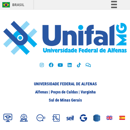
BRASIL
Simplifique!
Comunica BR
Participe
Acesso à informação
Legislação
Canais
UNIVERSIDADE FEDERAL DE ALFENAS
Alfenas | Poços de Caldas | Varginha
Sul de Minas Gerais