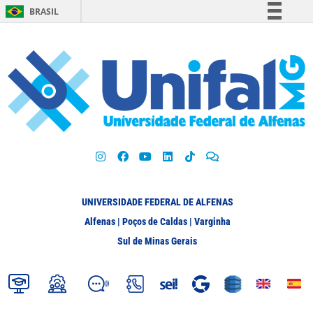
BRASIL
Simplifique!
Comunica BR
Participe
Acesso à informação
Legislação
Canais
UNIVERSIDADE FEDERAL DE ALFENAS
Alfenas | Poços de Caldas | Varginha
Sul de Minas Gerais